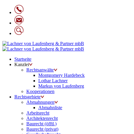
Startseite
Kanzlei
Rechtsanwälte
Montgomery Hardebeck
Lothar Lachner
Markus von Laufenberg
Kooperationen
Rechtsgebiete
Abmahnungen
Abmahnliste
Arbeitsrecht
Architektenrecht
Baurecht (öfftl.)
Baurecht (privat)