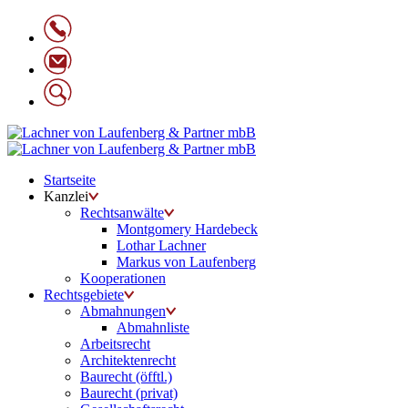
Startseite
Kanzlei
Rechtsanwälte
Montgomery Hardebeck
Lothar Lachner
Markus von Laufenberg
Kooperationen
Rechtsgebiete
Abmahnungen
Abmahnliste
Arbeitsrecht
Architektenrecht
Baurecht (öfftl.)
Baurecht (privat)