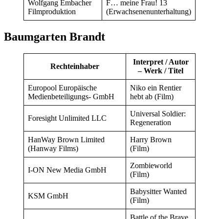
Wolfgang Embacher
F… meine Frau! 13
Filmproduktion
(Erwachsenenunterhaltung)
Baumgarten Brandt
Interpret / Autor
Rechteinhaber
– Werk / Titel
Europool Europäische
Niko ein Rentier
Medienbeteiligungs- GmbH
hebt ab (Film)
Universal Soldier:
Foresight Unlimited LLC
Regeneration
HanWay Brown Limited
Harry Brown
(Hanway Films)
(Film)
Zombieworld
I-ON New Media GmbH
(Film)
Babysitter Wanted
KSM GmbH
(Film)
Battle of the Brave