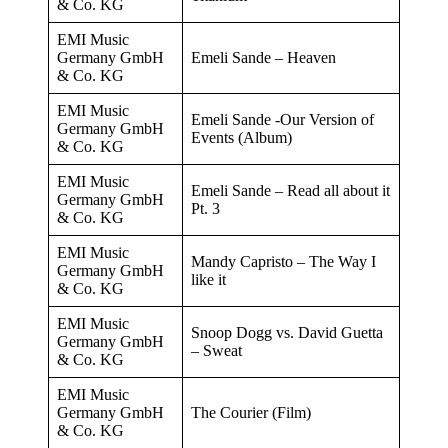
& Co. KG
EMI Music
Germany GmbH
Emeli Sande – Heaven
& Co. KG
EMI Music
Emeli Sande -Our Version of
Germany GmbH
Events (Album)
& Co. KG
EMI Music
Emeli Sande – Read all about it
Germany GmbH
Pt. 3
& Co. KG
EMI Music
Mandy Capristo – The Way I
Germany GmbH
like it
& Co. KG
EMI Music
Snoop Dogg vs. David Guetta
Germany GmbH
– Sweat
& Co. KG
EMI Music
Germany GmbH
The Courier (Film)
& Co. KG