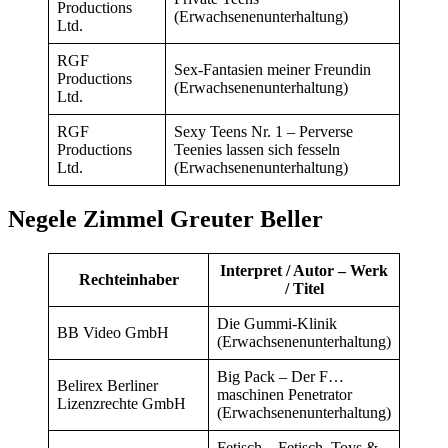
Productions
(Erwachsenenunterhaltung)
Ltd.
RGF
Sex-Fantasien meiner Freundin
Productions
(Erwachsenenunterhaltung)
Ltd.
RGF
Sexy Teens Nr. 1 – Perverse
Productions
Teenies lassen sich fesseln
Ltd.
(Erwachsenenunterhaltung)
Negele Zimmel Greuter Beller
Interpret / Autor – Werk
Rechteinhaber
/ Titel
Die Gummi-Klinik
BB Video GmbH
(Erwachsenenunterhaltung)
Big Pack – Der F…
Belirex Berliner
maschinen Penetrator
Lizenzrechte GmbH
(Erwachsenenunterhaltung)
Fetisch – Fetisch, Toys &