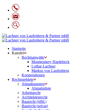
Startseite
Kanzlei
Rechtsanwälte
Montgomery Hardebeck
Lothar Lachner
Markus von Laufenberg
Kooperationen
Rechtsgebiete
Abmahnungen
Abmahnliste
Arbeitsrecht
Architektenrecht
Baurecht (öfftl.)
Baurecht (privat)