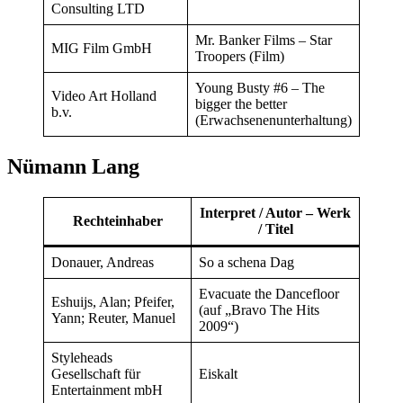
Consulting LTD
Mr. Banker Films – Star
MIG Film GmbH
Troopers (Film)
Young Busty #6 – The
Video Art Holland
bigger the better
b.v.
(Erwachsenenunterhaltung)
Nümann Lang
Interpret / Autor – Werk
Rechteinhaber
/ Titel
Donauer, Andreas
So a schena Dag
Evacuate the Dancefloor
Eshuijs, Alan; Pfeifer,
(auf „Bravo The Hits
Yann; Reuter, Manuel
2009“)
Styleheads
Gesellschaft für
Eiskalt
Entertainment mbH