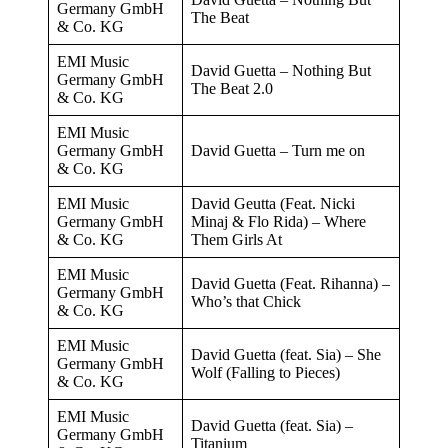
Germany GmbH
The Beat
& Co. KG
EMI Music
David Guetta – Nothing But
Germany GmbH
The Beat 2.0
& Co. KG
EMI Music
Germany GmbH
David Guetta – Turn me on
& Co. KG
EMI Music
David Geutta (Feat. Nicki
Germany GmbH
Minaj & Flo Rida) – Where
& Co. KG
Them Girls At
EMI Music
David Guetta (Feat. Rihanna) –
Germany GmbH
Who’s that Chick
& Co. KG
EMI Music
David Guetta (feat. Sia) – She
Germany GmbH
Wolf (Falling to Pieces)
& Co. KG
EMI Music
David Guetta (feat. Sia) –
Germany GmbH
Titanium