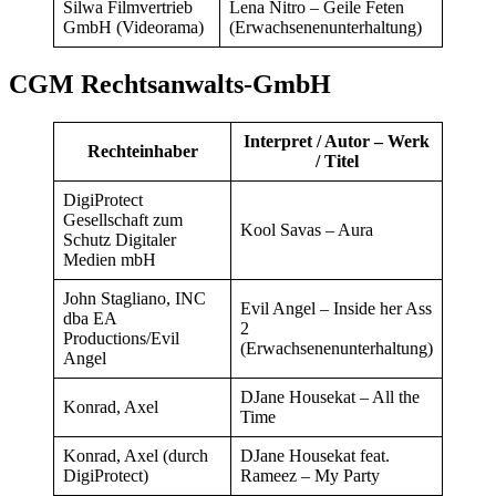
Silwa Filmvertrieb
Lena Nitro – Geile Feten
GmbH (Videorama)
(Erwachsenenunterhaltung)
CGM Rechtsanwalts-GmbH
Interpret / Autor – Werk
Rechteinhaber
/ Titel
DigiProtect
Gesellschaft zum
Kool Savas – Aura
Schutz Digitaler
Medien mbH
John Stagliano, INC
Evil Angel – Inside her Ass
dba EA
2
Productions/Evil
(Erwachsenenunterhaltung)
Angel
DJane Housekat – All the
Konrad, Axel
Time
Konrad, Axel (durch
DJane Housekat feat.
DigiProtect)
Rameez – My Party