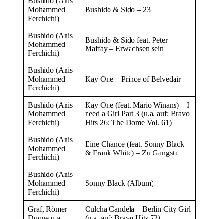
Bushido (Anis
Mohammed
Bushido & Sido – 23
Ferchichi)
Bushido (Anis
Bushido & Sido feat. Peter
Mohammed
Maffay – Erwachsen sein
Ferchichi)
Bushido (Anis
Mohammed
Kay One – Prince of Belvedair
Ferchichi)
Bushido (Anis
Kay One (feat. Mario Winans) – I
Mohammed
need a Girl Part 3 (u.a. auf: Bravo
Ferchichi)
Hits 26; The Dome Vol. 61)
Bushido (Anis
Eine Chance (feat. Sonny Black
Mohammed
& Frank White) – Zu Gangsta
Ferchichi)
Bushido (Anis
Mohammed
Sonny Black (Album)
Ferchichi)
Graf, Römer
Culcha Candela – Berlin City Girl
Duque u.a.
(u.a. auf: Bravo Hits 72)