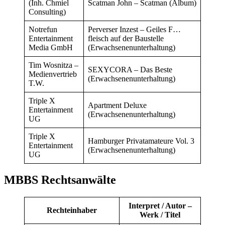
(Inh. Chmiel
Scatman John – Scatman (Album)
Consulting)
Notrefun
Perverser Inzest – Geiles F…
Entertainment
fleisch auf der Baustelle
Media GmbH
(Erwachsenenunterhaltung)
Tim Wosnitza –
SEXYCORA – Das Beste
Medienvertrieb
(Erwachsenenunterhaltung)
T.W.
Triple X
Apartment Deluxe
Entertainment
(Erwachsenenunterhaltung)
UG
Triple X
Hamburger Privatamateure Vol. 3
Entertainment
(Erwachsenenunterhaltung)
UG
MBBS Rechtsanwälte
Interpret / Autor –
Rechteinhaber
Werk / Titel