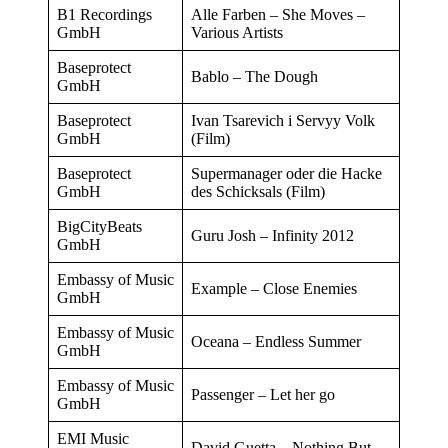
B1 Recordings
Alle Farben – She Moves –
GmbH
Various Artists
Baseprotect
Bablo – The Dough
GmbH
Baseprotect
Ivan Tsarevich i Servyy Volk
GmbH
(Film)
Baseprotect
Supermanager oder die Hacke
GmbH
des Schicksals (Film)
BigCityBeats
Guru Josh – Infinity 2012
GmbH
Embassy of Music
Example – Close Enemies
GmbH
Embassy of Music
Oceana – Endless Summer
GmbH
Embassy of Music
Passenger – Let her go
GmbH
EMI Music
David Guetta – Nothing But