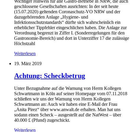
Wichtiger Hinweis für alle Gastro-Betriebe in NRW, die auch
geschlossene Gesellschaften ausrichten: In der seit heute
(15.07.2020) geltenden Coronaschutz-VO NRW und der
dazugehörenden Anlage „Hygiene- und
Infektionsschutzstandards“ dürfte sich wahrscheinlich ein
erheblicher Tippfehler eingeschlichen haben. Die Anlage zur
Verordnung begrenzt in Ziffer I. (Sonderregelungen für den
Gastronomie-Bereich) und dort in Unterziffer 17 die zulässige
Höchstzahl
Weiterlesen
19. März 2019
Achtung: Scheckbetrug
Unter Bezugnahme auf die Warnung von Herrn Kollegen
Schwartmann in Köln auf seiner Homepage vom 07.11.2018
schließen wir uns der Warnung von Herrn Kollegen
Schwartmann an: Auch wir haben eine E-Mail der Frau
„Anita Pirez“ über www.anwalt.de erhalten. Man hat uns
sodann einen Scheck – ausgestellt auf die NatWest – über
40.000 £ (Pfund) zugeschickt.
Weiterlesen