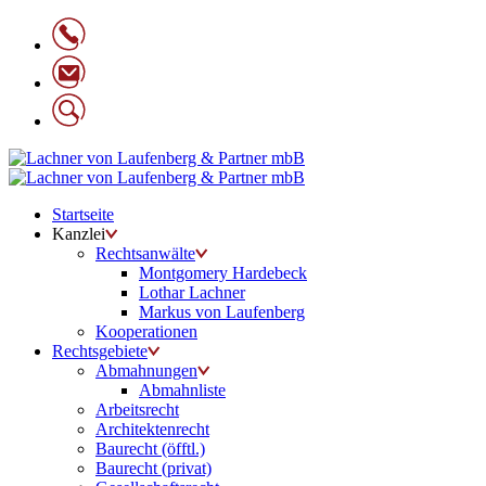
Startseite
Kanzlei
Rechtsanwälte
Montgomery Hardebeck
Lothar Lachner
Markus von Laufenberg
Kooperationen
Rechtsgebiete
Abmahnungen
Abmahnliste
Arbeitsrecht
Architektenrecht
Baurecht (öfftl.)
Baurecht (privat)