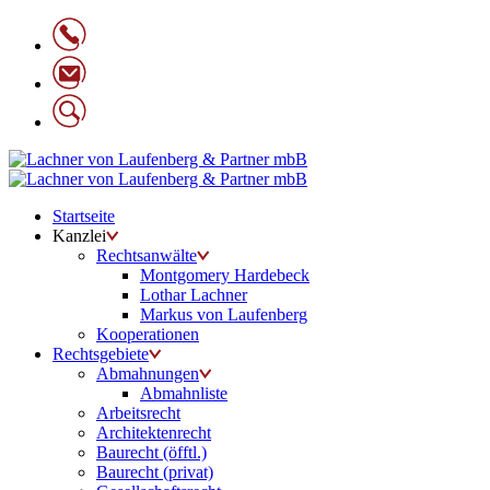
Startseite
Kanzlei
Rechtsanwälte
Montgomery Hardebeck
Lothar Lachner
Markus von Laufenberg
Kooperationen
Rechtsgebiete
Abmahnungen
Abmahnliste
Arbeitsrecht
Architektenrecht
Baurecht (öfftl.)
Baurecht (privat)