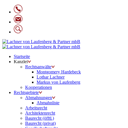
Startseite
Kanzlei
Rechtsanwälte
Montgomery Hardebeck
Lothar Lachner
Markus von Laufenberg
Kooperationen
Rechtsgebiete
Abmahnungen
Abmahnliste
Arbeitsrecht
Architektenrecht
Baurecht (öfftl.)
Baurecht (privat)