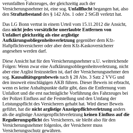
verunfallten Fahrzeuges, der gleichzeitig auch der
Versicherungsnehmer ist, eine sog.
Unfallflucht
begangen hat, also
den
Straftatbestand
des § 142 Abs. 1 oder 2 StGB verletzt hat.
Das LG Bonn vertrat in einem Urteil vom 15.11.2012 die Ansicht,
dass
nicht jedes vorsätzliche unerlaubte Entfernen von
Unfallort gleichzeitig als eine arglistige
Aufklärungsobliegenheitsverletzung
gegenüber dem Kfz-
Haftpflichtversicherer oder aber dem Kfz-Kaskoversicherer
angesehen werden darf.
Diese Ansicht hat für den Versicherungsnehmer u.U. weitreichende
Folgen: Wenn zwar eine Aufklärungsobliegenheitsverletzung, nicht
aber eine Arglist festzustellen ist, darf der Versicherungsnehmer den
sog.
Kausalitätsgegenbeweis
nach § 28 Abs. 3 Satz 2 VVG und
den insoweit einschlägigen AKB führen. Dieser Beweis ist erbracht,
wenn es keine Anhaltspunkte dafür gibt, dass die Entfernung vom
Unfallort und die erst nachträgliche Vorführung des Fahrzeuges bei
der Polizei Einfluss auf die Feststellung und den Umfang der
Leistungspflicht des Versicherers gehabt hat. Wird dieser Beweis
geführt, hat die
nicht arglistige Anzeigepflichtverletzung
anders
als die arglistige Anzeigenpflichtverletzung
keinen Einfluss auf die
Regulierungspflicht
des Versicherers, sie bleibt also für den
Versicherungsnehmer folgenlos, der Versicherer muss
Versicherungsschutz gewähren.