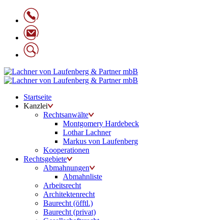
Startseite
Kanzlei
Rechtsanwälte
Montgomery Hardebeck
Lothar Lachner
Markus von Laufenberg
Kooperationen
Rechtsgebiete
Abmahnungen
Abmahnliste
Arbeitsrecht
Architektenrecht
Baurecht (öfftl.)
Baurecht (privat)