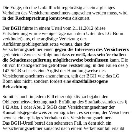
Die Frage, ob eine Unfallflucht regelmäßig als ein arglistiges
Verhalten des Versicherungsnehmers angesehen werden muss, wird
in der Rechtsprechung kontrovers
diskutiert.
Der
BGH
führte in einem Urteil vom 21.11.2012 (diese
Entscheidung wurde wenige Tage nach dem Urteil des LG Bonn
verkündet) aus, eine arglistige Verletzung der
Aufklärungsobliegenheit setze voraus, dass der
Versicherungsnehmer einen
gegen die Interessen des Versicherers
gerichteten Zweck verfolgt und dass er
weiß, dass sein Verhalten
die Schadensregulierung möglicherweise beeinflussen
kann. Die
oft von Instanzgerichten getroffene Feststellung, in den Fällen des §
142 StGB sei stets eine Arglist der Handlungsweise des
Versicherungsnehmers anzunehmen, teilt der BGH wie das LG
Bonn also nicht, sondern fordert eine
einzelfallbezogene
Betrachtung
.
Somit ist auch in jedem Fall einer objektiv zu bejahenden
Obliegenheitsverletzung nach Erfüllung des Straftatbestandes des §
142 Abs. 1 oder Abs. 2 StGB dem Versicherungsnehmer der
Kausalitätsgegenbeweis zu ermöglichen, es sei denn, der Versicherer
beweist ein arglistiges Verhalten des Versicherungsnehmers.
Das BGH-Urteil betraf den selteneren Fall, in dem sich ein
Versicherungsnehmer zunächst nach einem Verkehrsunfall erlaubt