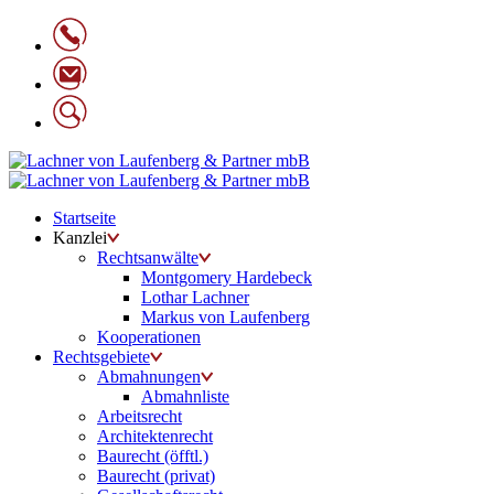
Startseite
Kanzlei
Rechtsanwälte
Montgomery Hardebeck
Lothar Lachner
Markus von Laufenberg
Kooperationen
Rechtsgebiete
Abmahnungen
Abmahnliste
Arbeitsrecht
Architektenrecht
Baurecht (öfftl.)
Baurecht (privat)