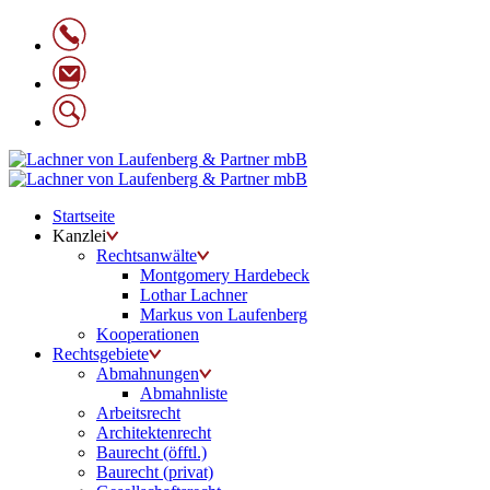
Startseite
Kanzlei
Rechtsanwälte
Montgomery Hardebeck
Lothar Lachner
Markus von Laufenberg
Kooperationen
Rechtsgebiete
Abmahnungen
Abmahnliste
Arbeitsrecht
Architektenrecht
Baurecht (öfftl.)
Baurecht (privat)