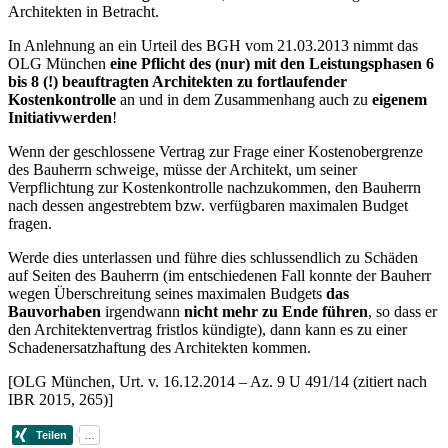
Architekten in Betracht.
In Anlehnung an ein Urteil des BGH vom 21.03.2013 nimmt das
OLG München
eine Pflicht des (nur) mit den Leistungsphasen 6
bis 8 (!) beauftragten Architekten zu fortlaufender
Kostenkontrolle
an und in dem Zusammenhang auch zu
eigenem
Initiativwerden
!
Wenn der geschlossene Vertrag zur Frage einer Kostenobergrenze
des Bauherrn schweige, müsse der Architekt, um seiner
Verpflichtung zur Kostenkontrolle nachzukommen, den Bauherrn
nach dessen angestrebtem bzw. verfügbaren maximalen Budget
fragen.
Werde dies unterlassen und führe dies schlussendlich zu Schäden
auf Seiten des Bauherrn (im entschiedenen Fall konnte der Bauherr
wegen Überschreitung seines maximalen Budgets
das
Bauvorhaben
irgendwann
nicht mehr zu Ende führen
, so dass er
den Architektenvertrag fristlos kündigte), dann kann es zu einer
Schadenersatzhaftung des Architekten kommen.
[OLG München, Urt. v. 16.12.2014 – Az. 9 U 491/14 (zitiert nach
IBR 2015, 265)]