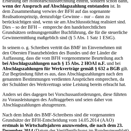
Erstellung der Honorarschlussrechnung eintritt, sondern schon dann,
wenn der Anspruch auf Abschlagszahlung entstanden
ist. In
dem Zusammenhang verwies der BFH auf das sogenannte
Realisationsprinzip, demzufolge Gewinne – nur – dann zu
berücksichtigen sind, wenn sie am Abschlussstichtag realisiert sind.
Dies – so der BFH – entspreche den handelsrechtlichen
Grundsätzen ordnungsgemäßer Buchführung, die für die steuerliche
Gewinnermittlung maßgeblich sind (§ 5 Abs. 1 Satz 1 EStG).
In seinem o. g. Schreiben vertritt das BMF im Einvernehmen mit
den Obersten Finanzbehörden des Bundes und der Länder die
Auffassung, dass die vom BFH vorgenommene Beurteilung auch
bei Abschlagszahlungen nach § 15 Abs. 2 HOAI n.F.
und bei
Abschlagszahlungen für Werkverträge gemäß § 632 a BGB
gilt.
Zur Begründung führt es aus, dass Abschlagszahlungen nach den
genannten Bestimmungen verdienten Ansprüchen entsprechen, da
der Schuldner des Werkvertrags seine Leistung bereits erbracht hat.
Anders sei dies dagegen bei Vorschussanforderungen, diese führten
zu Vorausleistungen des Auftraggebers und seien daher von
Abschlagszahlungen abzugrenzen.
Nach dem Inhalt des BMF-Schreibens sind die vorgenannten
Grundsätze der BFH-Entscheidung vom 14.05.2014 (AAO)
erstmals in Wirtschaftsjahren anzuwenden, die nach dem 23.
Dezember 2014
(Datum der Veröffentlichung im Bundessteuerblatt)