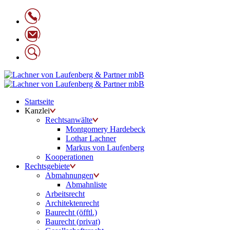
Startseite
Kanzlei
Rechtsanwälte
Montgomery Hardebeck
Lothar Lachner
Markus von Laufenberg
Kooperationen
Rechtsgebiete
Abmahnungen
Abmahnliste
Arbeitsrecht
Architektenrecht
Baurecht (öfftl.)
Baurecht (privat)