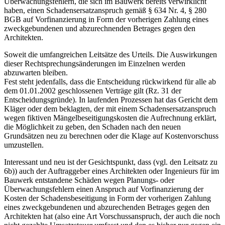
Überwachungsfehlern, die sich im Bauwerk bereits verwirklicht
haben, einen Schadensersatzanspruch gemäß § 634 Nr. 4, § 280
BGB auf Vorfinanzierung in Form der vorherigen Zahlung eines
zweckgebundenen und abzurechnenden Betrages gegen den
Architekten.
Soweit die umfangreichen Leitsätze des Urteils. Die Auswirkungen
dieser Rechtsprechungsänderungen im Einzelnen werden
abzuwarten bleiben.
Fest steht jedenfalls, dass die Entscheidung rückwirkend für alle ab
dem 01.01.2002 geschlossenen Verträge gilt (Rz. 31 der
Entscheidungsgründe). In laufenden Prozessen hat das Gericht dem
Kläger oder dem beklagten, der mit einem Schadensersatzanspruch
wegen fiktiven Mängelbeseitigungskosten die Aufrechnung erklärt,
die Möglichkeit zu geben, den Schaden nach den neuen
Grundsätzen neu zu berechnen oder die Klage auf Kostenvorschuss
umzustellen.
Interessant und neu ist der Gesichtspunkt, dass (vgl. den Leitsatz zu
6b)) auch der Auftraggeber eines Architekten oder Ingenieurs für im
Bauwerk entstandene Schäden wegen Planungs- oder
Überwachungsfehlern einen Anspruch auf Vorfinanzierung der
Kosten der Schadensbeseitigung in Form der vorherigen Zahlung
eines zweckgebundenen und abzurechenden Betrages gegen den
Architekten hat (also eine Art Vorschussanspruch, der auch die noch