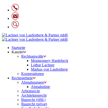
Startseite
Kanzlei
Rechtsanwälte
Montgomery Hardebeck
Lothar Lachner
Markus von Laufenberg
Kooperationen
Rechtsgebiete
Abmahnungen
Abmahnliste
Arbeitsrecht
Architektenrecht
Baurecht (öfftl.)
Baurecht (privat)