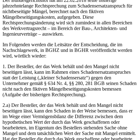
Der Bundesgerichtshof hat am 22.02.2018 seine bisherige
jahrzehntelange Rechtsprechung zum Schadensersatzanspruch für
nichtbeseitigte Mängel, berechnet nach den fiktiven
Mängelbeseitigungskosten, aufgegeben. Diese
Rechtsprechungsänderung wird sich zumindest in allen Bereichen
des Werkvertragsrecht – im Bereich der Bau-, Architekten- und
Ingenieurverträge – auswirken.
Im Folgenden werden die Leitsätze der Entscheidung, die im
Nachschlagewerk, in BGHZ und in BGHR veröffentlicht werden
wird, wörtlich wieder:
1. Der Besteller, der das Werk behält und den Mangel nicht
beseitigen lässt, kann im Rahmen eines Schadenersatzanspruches
statt der Leistung („kleiner Schadensersatz“) gegen den
Unternehmer gemäß § 634 Nr. 4, §§ 280, 281 BGB seinen Schaden
nicht nach den fiktiven Mängelbeseitigungskosten bemessen
(Aufgabe der bisherigen Rechtsprechung).
2.a) Der Besteller, der das Werk behält und den Mangel nicht
beseitigen lässt, kann den Schaden in der Weise bemessen, dass er
im Wege einer Vermögensbilanz die Differenz zwischen dem
hypothetischen Wert der durch das Werk geschaffenen oder
bearbeiteten, im Eigentum des Bestellers stehenden Sache ohne
Mangel und dem tatsächlichen Wert der Sache mit Mangel ermittelt.
Hat der Besteller die durch das Werk geschaffene oder bearbeitete