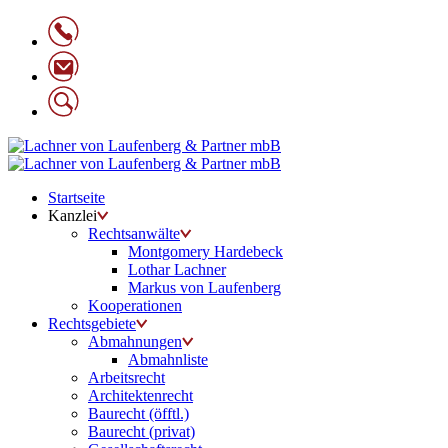
Startseite
Kanzlei
Rechtsanwälte
Montgomery Hardebeck
Lothar Lachner
Markus von Laufenberg
Kooperationen
Rechtsgebiete
Abmahnungen
Abmahnliste
Arbeitsrecht
Architektenrecht
Baurecht (öfftl.)
Baurecht (privat)