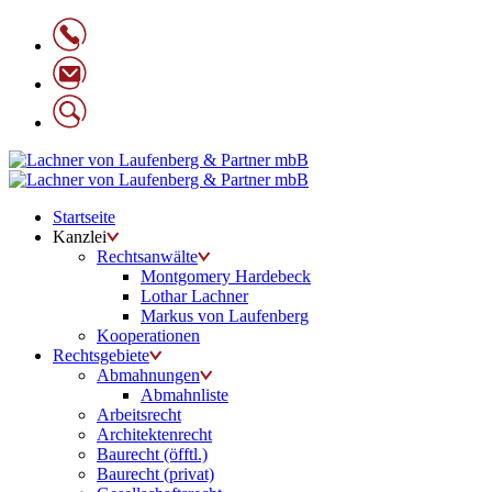
Startseite
Kanzlei
Rechtsanwälte
Montgomery Hardebeck
Lothar Lachner
Markus von Laufenberg
Kooperationen
Rechtsgebiete
Abmahnungen
Abmahnliste
Arbeitsrecht
Architektenrecht
Baurecht (öfftl.)
Baurecht (privat)