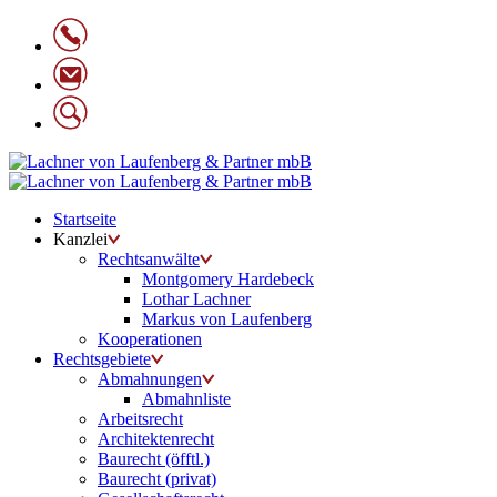
Startseite
Kanzlei
Rechtsanwälte
Montgomery Hardebeck
Lothar Lachner
Markus von Laufenberg
Kooperationen
Rechtsgebiete
Abmahnungen
Abmahnliste
Arbeitsrecht
Architektenrecht
Baurecht (öfftl.)
Baurecht (privat)