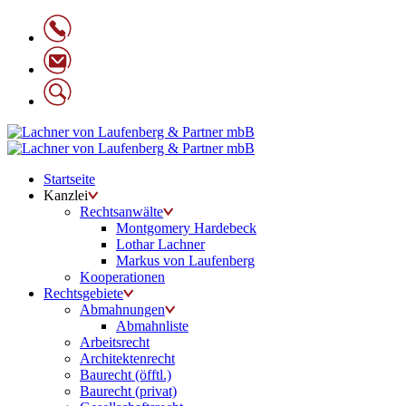
Startseite
Kanzlei
Rechtsanwälte
Montgomery Hardebeck
Lothar Lachner
Markus von Laufenberg
Kooperationen
Rechtsgebiete
Abmahnungen
Abmahnliste
Arbeitsrecht
Architektenrecht
Baurecht (öfftl.)
Baurecht (privat)