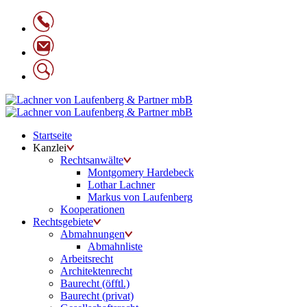
Startseite
Kanzlei
Rechtsanwälte
Montgomery Hardebeck
Lothar Lachner
Markus von Laufenberg
Kooperationen
Rechtsgebiete
Abmahnungen
Abmahnliste
Arbeitsrecht
Architektenrecht
Baurecht (öfftl.)
Baurecht (privat)